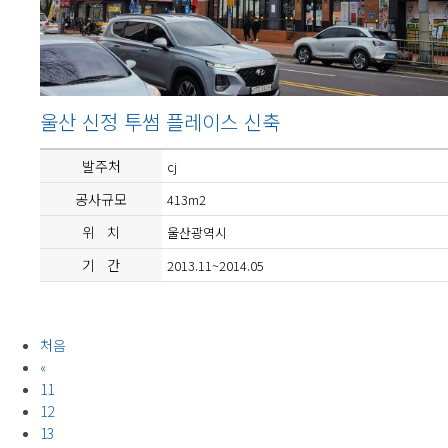
울산 신정 투썸 플레이스 신축
발주처
cj
공사규모
413m2
위 치
울산광역시
기 간
2013.11~2014.05
처음
«
11
12
13