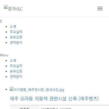
건설
내
비
게
소개
이
션
주요실적
토
보유인증
글
견적문의
Menu
소개
주요실적
보유인증
견적문의
제주 오라동 자동차 관련시설 신축 (제주벤츠)