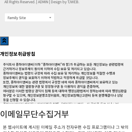
All Rights Reserved. |
ADMIN
| Design by TJWEB.
Family Site
개인정보취급방침
주식회사 종하아이앤씨(이하 “종하아이앤씨”라 함)가 취급하는 모든 개인정보는 관련법령에
근거하거나 정보주체의 동의에 의하여 수집·보유 및 처리되고 있습니다.
종하아이앤씨는 법령의 규정에 따라 수집·보유 및 처리하는 개인정보를 적절한 수행과
정보주체의 권익을 보호하기 위하여 적법하고 적정하게 취급할 것입니다.
또한, 종하아이앤씨는 관련 법령에서 규정한 바에 따라 종하아이앤씨에서 보유하고 있는
개인정보에 대한 열람청구권 및 정정청구권 등 이용자의 권익을 존중하며,
여러분은 이러한 법령상 권익의 침해 등에 대하여 행정심판법에서 정하는바에 따라 행정심판을
청구할 수 있으며, 개인정보분쟁조정위원회, 개인정보침해신고센터 등에 분쟁해결이나 상담
등을 신청할 수 있습니다.
종하아이앤씨의 개인정보 처리방침은 현행 「개인정보보호법」에 근거를 두고 있습니다.
이메일무단수집거부
[주식회사종하아이앤씨 홈페이지가 수집하는 개인 정보]
종하아이앤씨 홈페이지는 회원가입을 통한 개인 정보를 수집하고 있지 않습니다.
‘고객문의(견적문의, 제안/문의, 문의게시판)’의 글쓰기를 이용할 경우 입력하는 개인정보는
‘정보통신망 이용촉진 등의 법률 제1장 제2조 “개인정보”의 정의에 따라 다음과 같습니다.
본 웹사이트에 게시된 이메일 주소가 전자우편 수집 프로그램이나 그 밖의