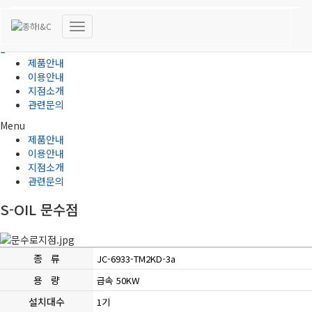
전기차충전
내
비
제품안내
게
이용안내
이
지점소개
션
관련문의
토
글
Menu
제품안내
이용안내
지점소개
관련문의
S-OIL 문수점
종 류
JC-6933-TM2KD-3a
용 량
급속 50KW
설치대수
1기