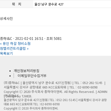
위 치
울산 남구 문수로 427
상세사진
종하I&C
·
2021-02-01 16:51
·
조회 5081
«
용인 하갈 정비소점
참밸리컨트리클럽
»
목록보기
개인정보처리방침
이메일무단수집거부
(주)종하I&C | 울산광역시 남구 문수로 427(신정동) | TEL : 052-261-5145 |
서울특별시 강서구 공항대로 665 KCC오토타워 | TEL : 02-6090-6098
Copyright ⓒ 2020 주식회사 종하아이앤씨. All Rights Reserved. |
ADMIN
(주)종하I&C
| Design by TJWEB.
울산광역시 남구 문수로 427(신정동) TEL : 052-261-5145 |
서울특별시 강서구 공항
대로 665 KCC오토타워 TEL : 02-6090-6098
Copyright ⓒ 2020 주식회사 종하아이앤씨.