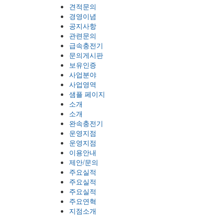
견적문의
경영이념
공지사항
관련문의
급속충전기
문의게시판
보유인증
사업분야
사업영역
샘플 페이지
소개
소개
완속충전기
운영지점
운영지점
이용안내
제안/문의
주요실적
주요실적
주요실적
주요연혁
지점소개