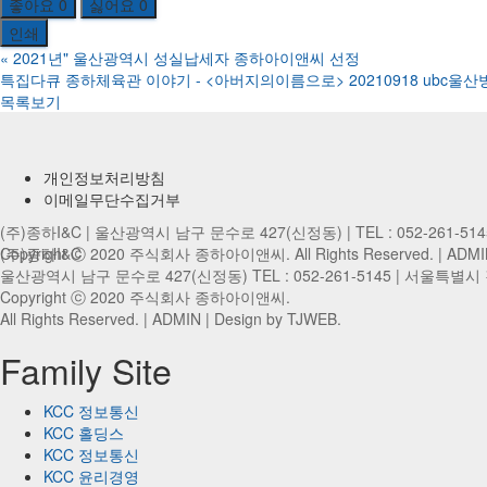
좋아요
0
싫어요
0
인쇄
«
2021년" 울산광역시 성실납세자 종하아이앤씨 선정
특집다큐 종하체육관 이야기 - <아버지의이름으로> 20210918 ubc울산
목록보기
개인정보처리방침
이메일무단수집거부
(주)종하I&C | 울산광역시 남구 문수로 427(신정동) | TEL : 052-261-51
Copyright ⓒ 2020 주식회사 종하아이앤씨. All Rights Reserved. |
(주)종하I&C
ADMI
울산광역시 남구 문수로 427(신정동) TEL : 052-261-5145 |
서울특별시 강서
Copyright ⓒ 2020 주식회사 종하아이앤씨.
All Rights Reserved. |
ADMIN
| Design by TJWEB.
Family Site
KCC 정보통신
KCC 홀딩스
KCC 정보통신
KCC 윤리경영