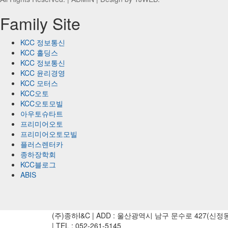
Family Site
KCC 정보통신
KCC 홀딩스
KCC 정보통신
KCC 윤리경영
KCC 모터스
KCC오토
KCC오토모빌
아우토슈타트
프리미어오토
프리미어오토모빌
플러스렌터카
종하장학회
KCC블로그
ABIS
(주)종하I&C | ADD : 울산광역시 남구 문수로 427(신정
| TEL : 052-261-5145