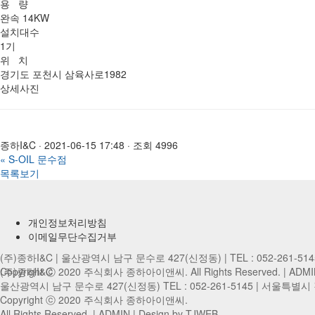
용 량
완속 14KW
설치대수
1기
위 치
경기도 포천시 삼육사로1982
상세사진
종하I&C
·
2021-06-15 17:48
·
조회 4996
«
S-OIL 문수점
목록보기
개인정보처리방침
이메일무단수집거부
(주)종하I&C | 울산광역시 남구 문수로 427(신정동) | TEL : 052-261-51
Copyright ⓒ 2020 주식회사 종하아이앤씨. All Rights Reserved. |
(주)종하I&C
ADMI
울산광역시 남구 문수로 427(신정동) TEL : 052-261-5145 |
서울특별시 강서
Copyright ⓒ 2020 주식회사 종하아이앤씨.
All Rights Reserved. |
ADMIN
| Design by TJWEB.