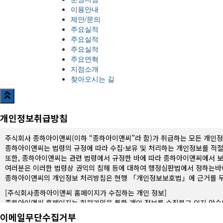
이용안내
제안/문의
주요실적
주요실적
주요실적
주요연혁
지점소개
찾아오시는 길
개인정보취급방침
주식회사 종하아이앤씨(이하 “종하아이앤씨”라 함)가 취급하는 모든 개인정
종하아이앤씨는 법령의 규정에 따라 수집·보유 및 처리하는 개인정보를 적
또한, 종하아이앤씨는 관련 법령에서 규정한 바에 따라 종하아이앤씨에서 보
여러분은 이러한 법령상 권익의 침해 등에 대하여 행정심판법에서 정하는바
종하아이앤씨의 개인정보 처리방침은 현행 「개인정보보호법」에 근거를 두
[주식회사종하아이앤씨 홈페이지가 수집하는 개인 정보]
종하아이앤씨 홈페이지는 회원가입을 통한 개인 정보를 수집하고 있지 않습
‘고객문의(견적문의, 제안/문의, 문의게시판)’의 글쓰기를 이용할 경우 입력
이메일무단수집거부