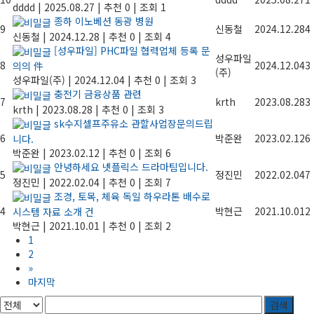
dddd
|
2025.08.27
|
추천 0
|
조회 1
종하 이노베션 동광 병원
9
신동철
2024.12.28
4
신동철
|
2024.12.28
|
추천 0
|
조회 4
[성우파일] PHC파일 협력업체 등록 문
성우파일
8
2024.12.04
3
의의 件
(주)
성우파일(주)
|
2024.12.04
|
추천 0
|
조회 3
충전기 금융상품 관련
7
krth
2023.08.28
3
krth
|
2023.08.28
|
추천 0
|
조회 3
sk수지셀프주유소 관할사업장문의드립
6
박준완
2023.02.12
6
니다.
박준완
|
2023.02.12
|
추천 0
|
조회 6
안녕하세요 넷플릭스 드라마팀입니다.
5
정진민
2022.02.04
7
정진민
|
2022.02.04
|
추천 0
|
조회 7
조경, 토목, 체육 독일 하우라톤 배수로
4
박현근
2021.10.01
2
시스템 자료 소개 건
박현근
|
2021.10.01
|
추천 0
|
조회 2
1
2
»
마지막
검색