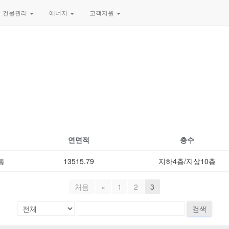
건물관리
에너지
고객지원
연면적
층수
동
13515.79
지하4층/지상10층
처음
«
1
2
3
검색