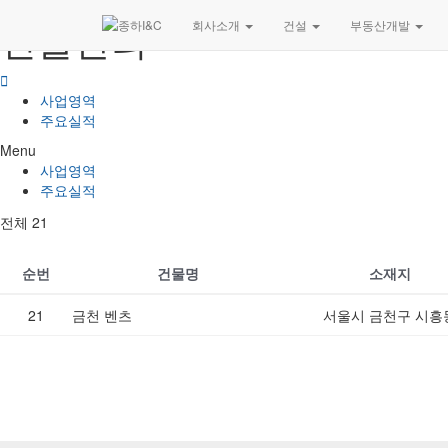
건물관리
회사소개
건설
부동산개발
사업영역
주요실적
Menu
사업영역
주요실적
전체 21
순번
건물명
소재지
21
금천 벤츠
서울시 금천구 시흥